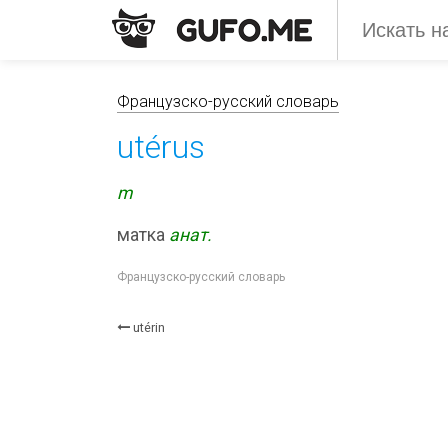
Французско-русский словарь
utérus
m
матка
анат.
Французско-русский словарь
utérin