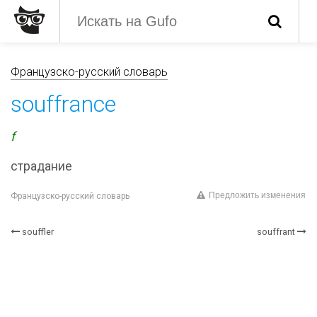
Французско-русский словарь
souffrance
f
страдание
Предложить изменения
Французско-русский словарь
souffler
souffrant