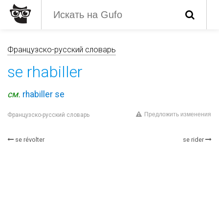
Французско-русский словарь
se rhabiller
см.
rhabiller se
Предложить изменения
Французско-русский словарь
se révolter
se rider