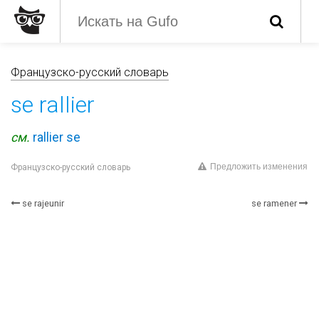
Французско-русский словарь
se rallier
см.
rallier se
Предложить изменения
Французско-русский словарь
se rajeunir
se ramener