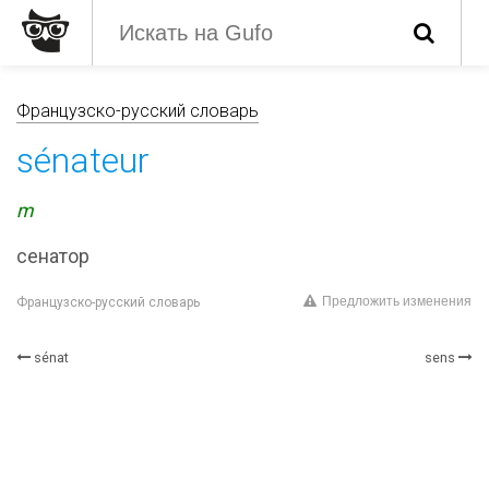
Французско-русский словарь
sénateur
m
сенатор
Предложить изменения
Французско-русский словарь
sénat
sens