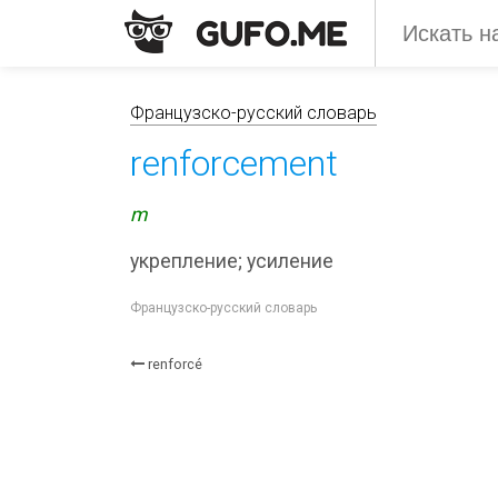
Французско-русский словарь
renforcement
m
укрепление; усиление
Французско-русский словарь
renforcé