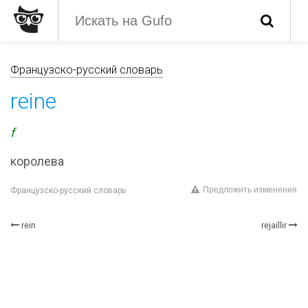
Французско-русский словарь
reine
f
королева
Предложить изменения
Французско-русский словарь
rein
rejaillir