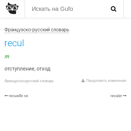
Французско-русский словарь
recul
m
отступление, отход
Предложить изменения
Французско-русский словарь
recueillir se
reculer