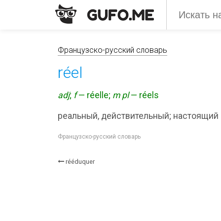
Французско-русский словарь
réel
adj
;
f
— réelle;
m pl
— réels
реальный, действительный; настоящий
Французско-русский словарь
rééduquer