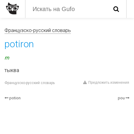
Французско-русский словарь
potiron
m
тыква
Предложить изменения
Французско-русский словарь
potion
pou