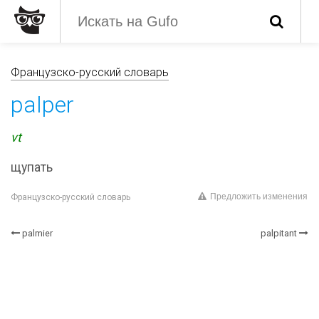
Французско-русский словарь
palper
vt
щупать
Предложить изменения
Французско-русский словарь
palmier
palpitant