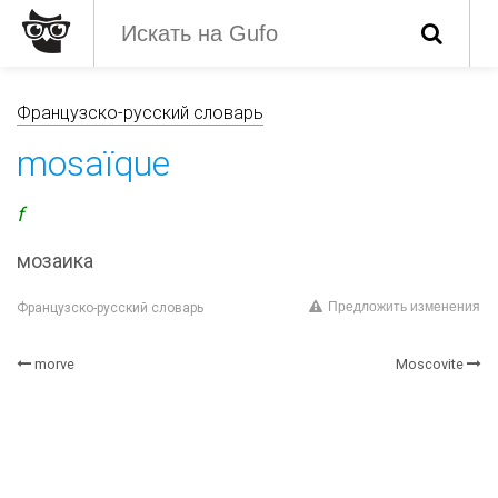
Французско-русский словарь
mosaïque
f
мозаика
Предложить изменения
Французско-русский словарь
morve
Moscovite