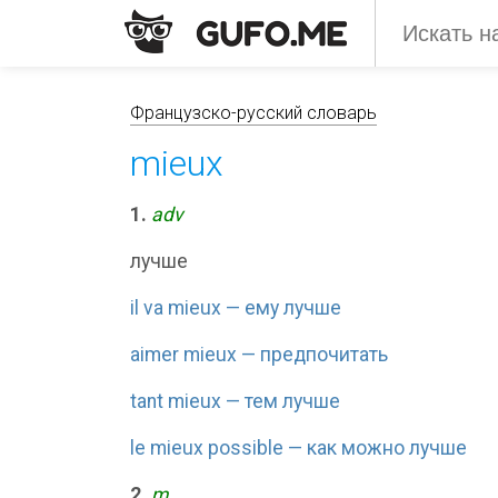
Французско-русский словарь
mieux
1.
adv
лучше
il va mieux — ему лучше
aimer mieux — предпочитать
tant mieux — тем лучше
le mieux possible — как можно лучше
2.
m