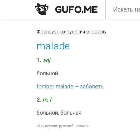
Французско-русский словарь
malade
1.
adj
больной
tomber malade — заболеть
2.
m
,
f
больной, больная
Французско-русский словарь