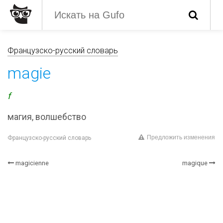
Французско-русский словарь
magie
f
магия, волшебство
Предложить изменения
Французско-русский словарь
magicienne
magique