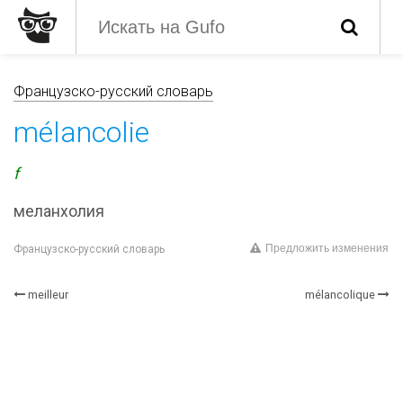
Французско-русский словарь
mélancolie
f
меланхолия
Предложить изменения
Французско-русский словарь
meilleur
mélancolique