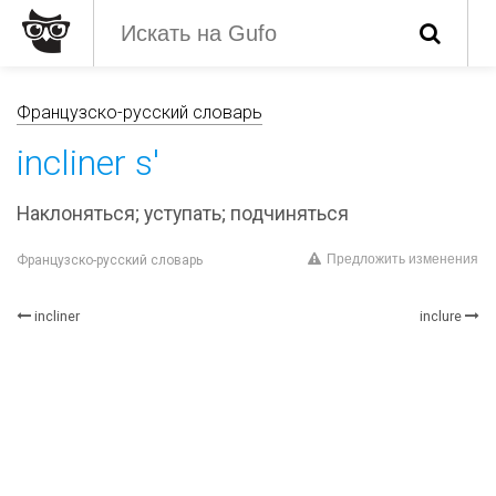
Французско-русский словарь
incliner s'
Наклоняться; уступать; подчиняться
Предложить изменения
Французско-русский словарь
incliner
inclure