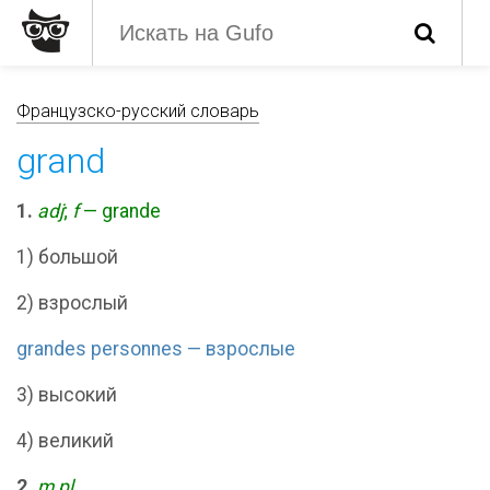
Французско-русский словарь
grand
1.
adj
;
f
— grande
1) большой
2) взрослый
grandes personnes — взрослые
3) высокий
4) великий
2.
m pl