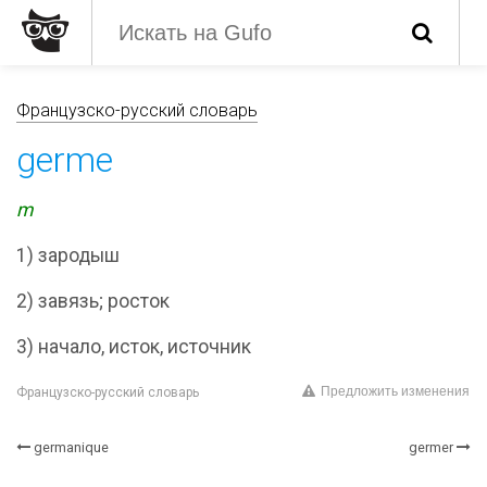
Французско-русский словарь
germe
m
1) зародыш
2) завязь; росток
3) начало, исток, источник
Предложить изменения
Французско-русский словарь
germanique
germer