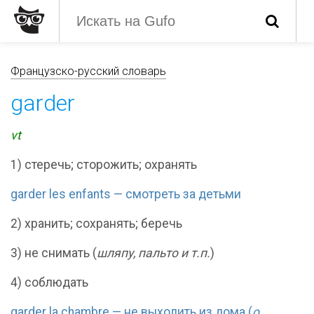
Французско-русский словарь
garder
vt
1) стеречь; сторожить; охранять
garder les enfants — смотреть за детьми
2) хранить; сохранять; беречь
3) не снимать (
шляпу, пальто и т.п.
)
4) соблюдать
garder la chambre — не выходить из дома (
о