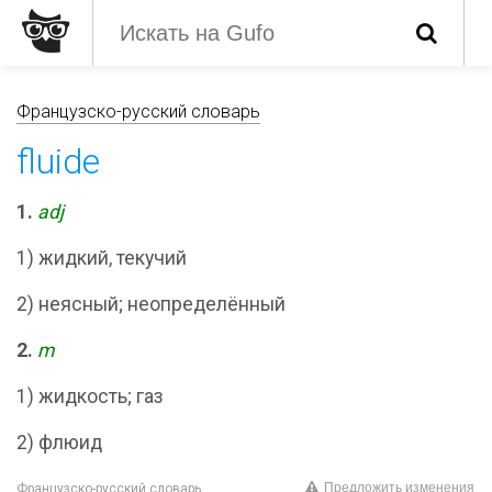
Французско-русский словарь
fluide
1.
adj
1) жидкий, текучий
2) неясный; неопределённый
2.
m
1) жидкость; газ
2) флюид
Предложить изменения
Французско-русский словарь