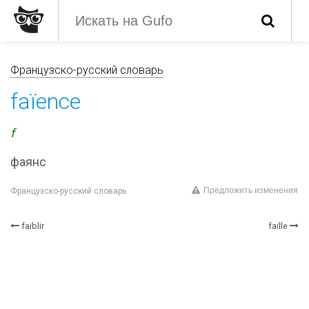
Французско-русский словарь
faïence
f
фаянс
Предложить изменения
Французско-русский словарь
faiblir
faille