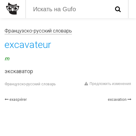
Французско-русский словарь
excavateur
m
экскаватор
Предложить изменения
Французско-русский словарь
exaspérer
excavation