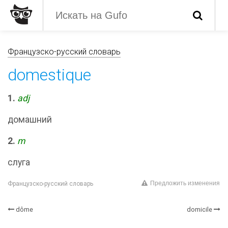
Французско-русский словарь
domestique
1.
adj
домашний
2.
m
слуга
Предложить изменения
Французско-русский словарь
dôme
domicile