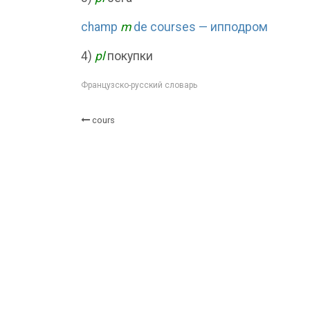
champ
m
de courses — ипподром
4)
pl
покупки
Французско-русский словарь
cours