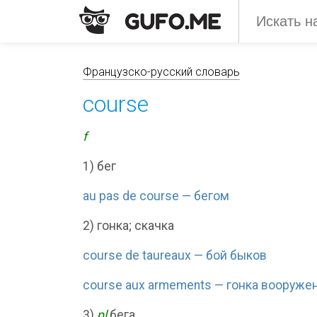
Французско-русский словарь
course
f
1) бег
au pas de course — бегом
2) гонка; скачка
course de taureaux — бой быков
course aux armements — гонка вооруже
3)
pl
бега