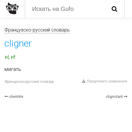
Французско-русский словарь
cligner
vi
,
vt
мигать
Предложить изменения
Французско-русский словарь
clientèle
clignotant