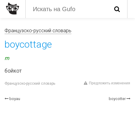
Французско-русский словарь
boycottage
m
бойкот
Предложить изменения
Французско-русский словарь
boyau
boycotter