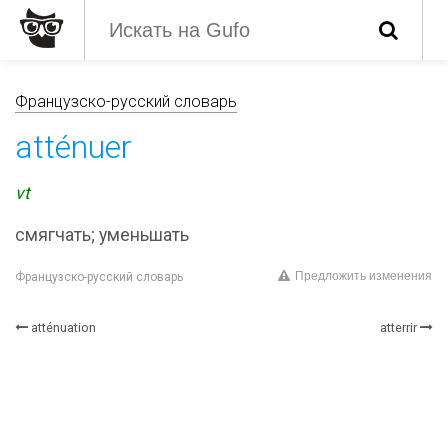
Французско-русский словарь
atténuer
vt
смягчать; уменьшать
Предложить изменения
Французско-русский словарь
atténuation
atterrir