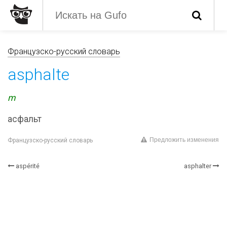
Французско-русский словарь
asphalte
m
асфальт
Предложить изменения
Французско-русский словарь
aspérité
asphalter