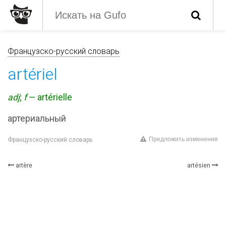
Французско-русский словарь
artériel
adj
;
f
— artérielle
артериальный
Предложить изменения
Французско-русский словарь
artère
artésien