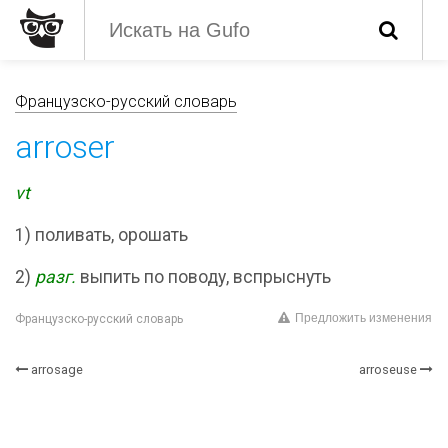
Французско-русский словарь
arroser
vt
1) поливать, орошать
2)
разг.
выпить по поводу, вспрыснуть
Предложить изменения
Французско-русский словарь
arrosage
arroseuse