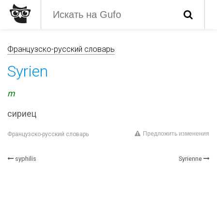
Французско-русский словарь
Syrien
m
сириец
Предложить изменения
Французско-русский словарь
syphilis
Syrienne