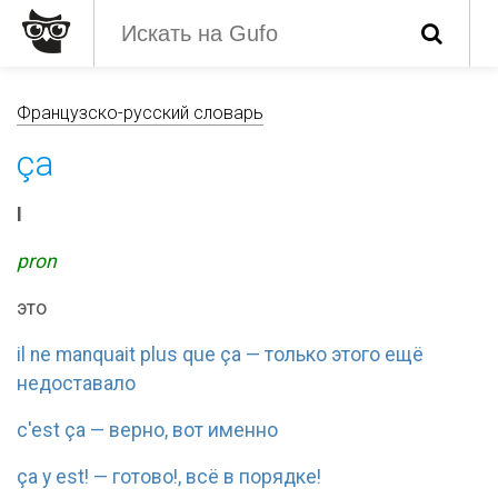
Французско-русский словарь
ça
I
pron
это
il ne manquait plus que ça — только этого ещё
недоставало
c'est ça — верно, вот именно
ça y est! — готово!, всё в порядке!