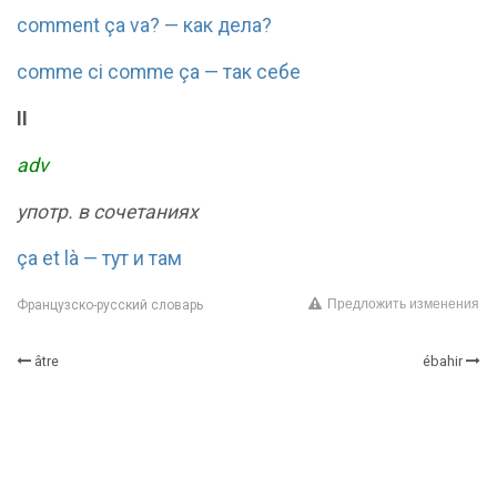
comment ça va? — как дела?
comme ci comme ça — так себе
II
adv
употр. в сочетаниях
ça et là — тут и там
Предложить изменения
Французско-русский словарь
âtre
ébahir