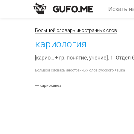
Большой словарь иностранных слов
кариология
[карио… + гр. понятие, учение]. 1. Отде
Большой словарь иностранных слов русского языка
кариокинез