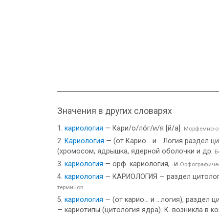
Значения в других словарях
кариология
— Кари/о/ло́г/и/я [й/а].
Морфемно-о
Кариология
— (от Карио... и ...Логия раздел
(хромосом, ядрышка, ядерной оболочки и др.
Б
кариология
— орф. кариология, -и
Орфографичес
кариология
— КАРИОЛОГИЯ — раздел цитологи
терминов
кариология
— (от карио... и ...логия), разде
— кариотипы (цитология ядра). К. возникла в кон