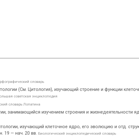
рфографический словарь
 цитологии (См. Цитология), изучающий строение и функции клеточ
ольшая советская энциклопедия
кий словарь Лопатина
и, занимающийся изучением строения и жизнедеятельности ядр
л цитологии, изучающий клеточное ядро, его эволюцию и отд. стру
. 19 — нач. 20 вв.
Биологический энциклопедический словарь