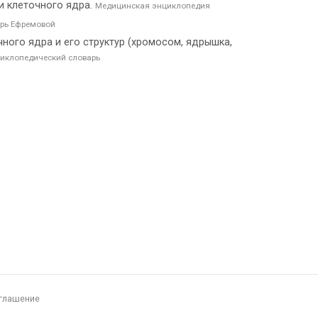
ии клеточного ядра.
Медицинская энциклопедия
рь Ефремовой
чного ядра и его структур (хромосом, ядрышка,
иклопедический словарь
глашение