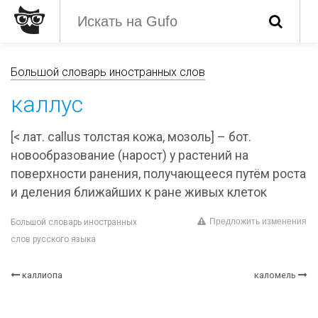
Большой словарь иностранных слов
каллус
[< лат. callus толстая кожа, мозоль] – бот.
новообразование (нарост) у растений на
поверхности ранения, получающееся путём роста
и деления ближайших к ране живых клеток
Предложить изменения
Большой словарь иностранных
слов русского языка
каллиопа
каломель