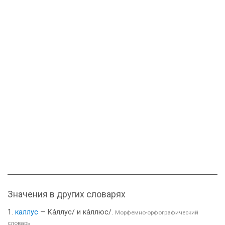
Значения в других словарях
каллус
— Ка́ллус/ и ка́ллюс/.
Морфемно-орфографический
словарь