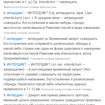
причастию и т. д.) Ср. Interdicere — запрещать.
Фразеологический словарь Михельсона
интердикт
— ИНТЕРД’ИКТ [тэ], интердикта, ·муж. (·лат.
interdictum) (·ист. ). В средние века — запрещение
совершать богослужения в каком-нибудь городе,
местности, налагавшееся Римским папой в виде наказания.
Толковый словарь Ушакова
интердикт
— интердикт м. Временный запрет совершать
богослужение или отправлять религиозные обряды в
какой-либо стране как одна из форм церковного наказания,
налагавшегося папой Римским или епископом в эпоху
Средневековья.
Толковый словарь Ефремовой
ИНТЕРДИКТ
— ИНТЕРДИКТ (от лат. interdictum —
запрещение) — в католицизме временный запрет (без
отлучения от церкви) совершать на территории,
подвергшейся наказанию, богослужение и религиозные
обряды. Налагался папой либо епископом; широко
применялся в 11-12 вв.
Большой энциклопедический словарь
Интердикт
— Декрет или приказ римского претора,
имевший целью разрешение спорных гражданско-правовых