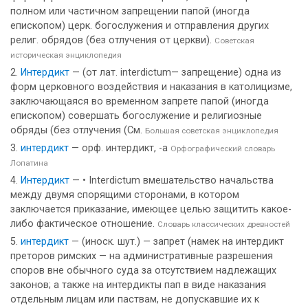
полном или частичном запрещении папой (иногда
епископом) церк. богослужения и отправления других
религ. обрядов (без отлучения от церкви).
Советская
историческая энциклопедия
Интердикт
— (от лат. interdictum— запрещение) одна из
форм церковного воздействия и наказания в католицизме,
заключающаяся во временном запрете папой (иногда
епископом) совершать богослужение и религиозные
обряды (без отлучения (См.
Большая советская энциклопедия
интердикт
— орф. интердикт, -а
Орфографический словарь
Лопатина
Интердикт
— • Interdictum вмешательство начальства
между двумя спорящими сторонами, в котором
заключается приказание, имеющее целью защитить какое-
либо фактическое отношение.
Словарь классических древностей
интердикт
— (иноск. шут.) — запрет (намек на интердикт
преторов римских — на административные разрешения
споров вне обычного суда за отсутствием надлежащих
законов; а также на интердикты пап в виде наказания
отдельным лицам или паствам, не допускавшие их к