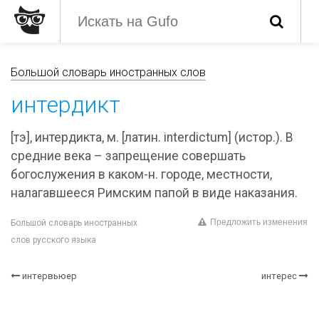
Большой словарь иностранных слов
интердикт
[тэ], интердикта, м. [латин. interdictum] (истор.). В
средние века – запрещение совершать
богослужения в каком-н. городе, местности,
налагавшееся Римским папой в виде наказания.
Предложить изменения
Большой словарь иностранных
слов русского языка
интервьюер
интерес