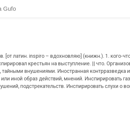
 [от латин. inspiro – вдохновляю] (книжн.). 1. кого-чт
ирировал крестьян на выступление. || что. Организова
, тайными внушениями. Иностранная контрразведка ин
 или иной образ действий, мнений. Инспирировать газет
ушений, подстрекательств. Инспирировать слухи о во