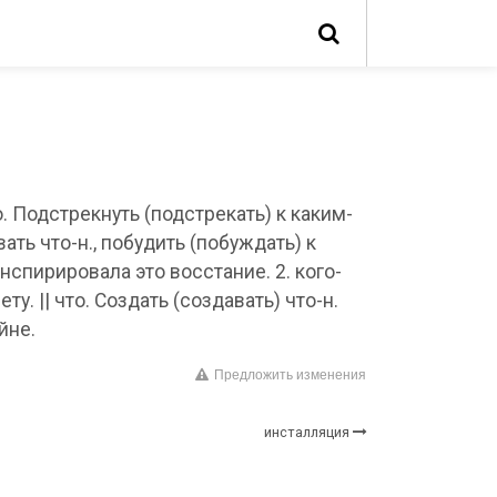
о. Подстрекнуть (подстрекать) к каким-
ть что-н., побудить (побуждать) к
спирировала это восстание. 2. кого-
у. || что. Создать (создавать) что-н.
йне.
Предложить изменения
инсталляция