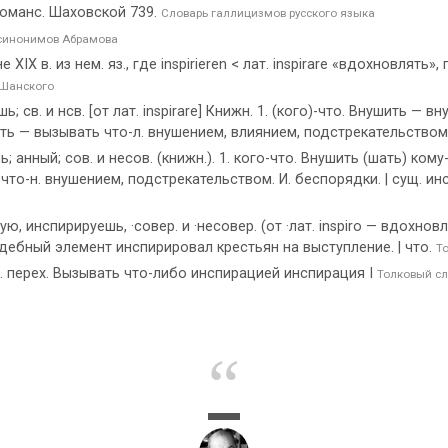
оманс. Шаховской 739.
Словарь галлицизмов русского языка
синонимов Абрамова
XIX в. из нем. яз., где inspirieren < лат. inspirare «вдохновлять»
 Шанского
св. и нсв. [от лат. inspirare] Книжн. 1. (кого)-что. Внушить — вн
ать — вызывать что-л. внушением, влиянием, подстрекательством
нный; сов. и несов. (книжн.). 1. кого-что. Внушить (шать) кому-
что-н. внушением, подстрекательством. И. беспорядки. | сущ. инсп
инспирируешь, ·совер. и ·несовер. (от ·лат. inspiro — вдохновля
дебный элемент инспирировал крестьян на выступление. | что.
Т
. перех. Вызывать что-либо инспирацией инспирация I
Толковый с