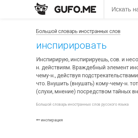
Большой словарь иностранных слов
инспирировать
Инспирирую, инспирируешь, сов. и несов.
н. действиям. Враждебный элемент инсп
чему-н., действуя подстрекательствами
что. Внушить (внушать) кому-чему-н. тот
(слухи, мнение) посредством тайных вн
Большой словарь иностранных слов русского языка
инспирация