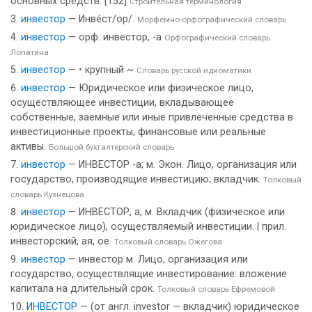
основных средств. [152]
Строительная терминология
инвестор
— Инве́ст/ор/.
Морфемно-орфографический словарь
инвестор
— орф. инвестор, -а
Орфографический словарь
Лопатина
инвестор
— • крупный ~
Словарь русской идиоматики
инвестор
— Юридическое или физическое лицо,
осуществляющее инвестиции, вкладывающее
собственные, заемные или иные привлеченные средства в
инвестиционные проекты, финансовые или реальные
активы.
Большой бухгалтерский словарь
инвестор
— ИНВЕСТОР -а; м. Экон. Лицо, организация или
государство, производящие инвестицию; вкладчик.
Толковый
словарь Кузнецова
инвестор
— ИНВЕСТОР, а, м. Вкладчик (физическое или
юридическое лицо), осуществляемый инвестиции. | прил.
инвесторский, ая, ое.
Толковый словарь Ожегова
инвестор
— инвестор м. Лицо, организация или
государство, осуществлящие инвестирование: вложение
капитала на длительный срок.
Толковый словарь Ефремовой
ИНВЕСТОР
— (от англ. investor — вкладчик) юридическое