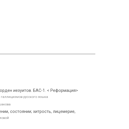
 орден иезуитов. БАС-1. < Реформация>
 галлицизмов русского языка
шакова
ении, состоянии; хитрость, лицемерие,
мовой