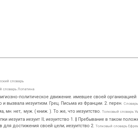
ский словарь
й словарь Лопатина
Религиозно-политическое движение. имевшее своей организацией
 и вызвала иезуитизм. Грец. Письма из Франции. 2. перен.
Словарь
 мн. нет, ·муж. (·книж. ). То же, что иезуитство.
Толковый словарь У
пки иезуита иезуит II; иезуитство 1. || Пребывание в таком полож
в для достижения своей цели; иезуитство 2.
Толковый словарь Ефре