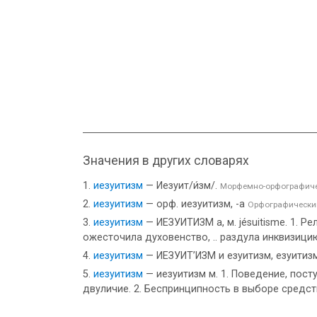
Значения в других словарях
иезуитизм
— Иезуит/и́зм/.
Морфемно-орфографиче
иезуитизм
— орф. иезуитизм, -а
Орфографически
иезуитизм
— ИЕЗУИТИЗМ а, м. jésuitisme. 1. 
ожесточила духовенство, .. раздула инквизицию
иезуитизм
— ИЕЗУИТ’ИЗМ и езуитизм, езуитизма,
иезуитизм
— иезуитизм м. 1. Поведение, посту
двуличие. 2. Беспринципность в выборе средст