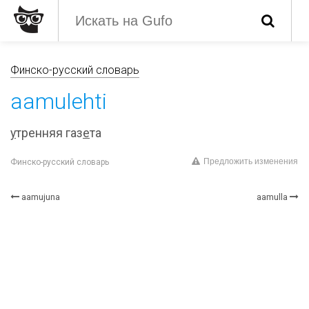
Финско-русский словарь
aamulehti
у
тренняя газ
е
та
Предложить изменения
Финско-русский словарь
aamujuna
aamulla