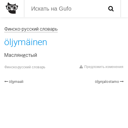
Финско-русский словарь
öljymäinen
Маслян
и
стый
Предложить изменения
Финско-русский словарь
öljymaali
öljynjalostamo