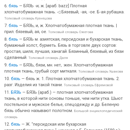
бязь
— БЯЗЬ -и; ж. [араб. bazz] Плотная
хлопчатобумажная ткань. ◁ Бязевый, -ая, -ое. Б-ая рубашка.
Толковый словарь Кузнецова
бязь
— БЯЗЬ, и, ж. Хлопчатобумажная плотная ткань. |
прил. бязевый, ая, ое.
Толковый словарь Ожегова
бязь
— БЯЗЬ м. азиятская, персидская и бухарская ткань,
бумажный холст, бурметь. Бязь в торговле двух сортов:
простая, шиля; лучшая, ханагай. Бязинный, бязевый, из бязи
сделанный.
Толковый словарь Даля
бязь
— БЯЗЬ, бязи, мн. нет, ·жен. Хлопчатобумажная
плотная ткань, грубый сорт миткаля.
Толковый словарь Ушакова
бязь
— бязь ж. 1. Плотная хлопчатобумажная ткань. 2.
разг. Изделия из такой ткани.
Толковый словарь Ефремовой
БЯЗЬ
— БЯЗЬ (араб.) — плотная хлопчатобумажная
ткань, в которой нити основы тоньше, чем нити утка. Шьют
постельное и мужское белье, спецодежду и др. Беленую
бязь обычно называют полотном.
Большой энциклопедический
словарь
бязь
— Ж. "персидская или бухарская