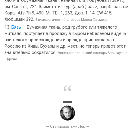
хлопчатобумажная ткань", начиная с Б. Годунова (1589 г.);
см. Срезн. I, 224. Заимств. из тур. (араб.) bäzz, азерб. bäz; см.
Корш, AfslPh 9, 490; Mi. TEl. 1, 263, Доп. 1, 14; EW 415;
Хюбшман 392.
Этимологический словарь Макса Фасмера
Бязь
— Бумажная ткань, род грубого или тяжелого
миткаля; поступает в продажу в сыром небеленом виде. Б.
азиатского происхождения и прежде привозилась в
Россию из Хивы, Бухары и др. мест; но теперь привоз этот
значительно сократился.
Энциклопедический словарь Брокгауза и
Ефрона