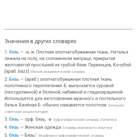
Значения в других словарях
бязь
— -и, ж. Плотная хлопчатобумажная ткань. Наталья
лежала на полу, на соломенном матраце, прикрытая
желтоватой простыней из грубой бязи. Первенцев, Кочубей.
[араб. bäzz]
Малый академический словарь
Бязь
— (араб.) хлопчатобумажная плотная ткань
полотняного переплетения. Б. выпускается суровой
(неотделанной) и белёной, набивной и гладкокрашеной.
Используется для изготовления мужского и постельного
белья. Белёная Б. обычно называется полотном.
Большая
советская энциклопедия
бязь
— орф. бязь, -и
Орфографический словарь Лопатина
бязь
— Женская одежда
Словарь воровского жаргона
бязь
— Бязь/.
Морфемно-орфографический словарь