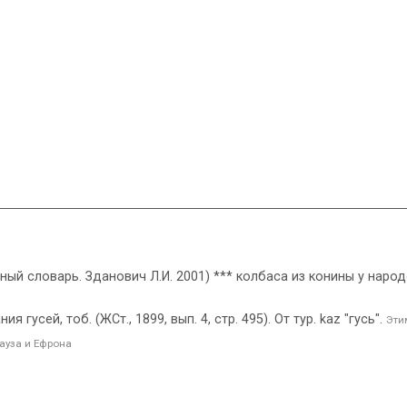
ный словарь. Зданович Л.И. 2001) *** колбаса из конины у наро
гусей, тоб. (ЖСт., 1899, вып. 4, стр. 495). От тур. kаz "гусь".
Эти
ауза и Ефрона