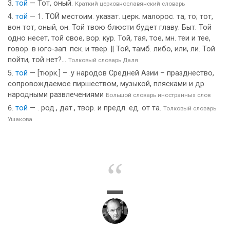
той
— Тот, оный.
Краткий церковнославянский словарь
той
— 1. ТОЙ местоим. указат. церк. малорос. та, то; тот,
вон тот, оный, он. Той твою блюсти будет главу. Быт. Той
одно несет, той свое, вор. кур. Той, тая, тое, мн. теи и тее,
говор. в юго-зап. пск. и твер. || Той, тамб. либо, или, ли. Той
пойти, той нет?...
Толковый словарь Даля
той
— [тюрк.] – .у народов Средней Азии – празднество,
сопровождаемое пиршеством, музыкой, плясками и др.
народными развлечениями
Большой словарь иностранных слов
той
— . род., дат., твор. и предл. ед. от та.
Толковый словарь
Ушакова