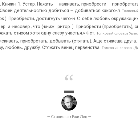
о. Книжн. 1. Устар. Нажить — наживать, приобрести — приобрета
). Своей деятельностью добиться — добиваться какого-л.
Толковый
ок.). Приобрести, достигнуть чего-н. С. себе любовь окружающих.
. и ·несовер., что (·книж. ·ритор. ). Приобрести (приобретать), 
тяжать стихом хотя одну слезу участья.» Фет.
Толковый словарь Ушак
скивать, приобретать, добывать (стягать). Аще стяжеша друга, 
у, любовь, дружбу. Стяжать венец первенства.
Толковый словарь Д