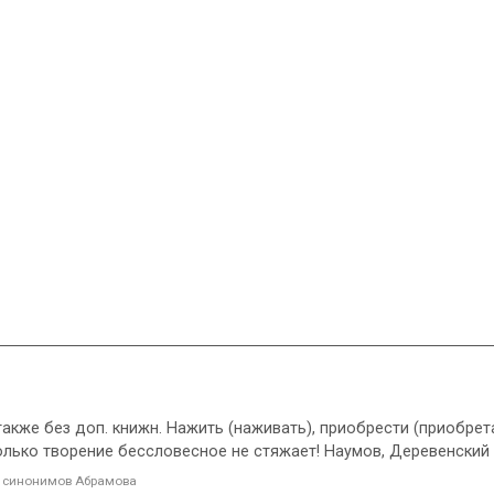
1. также без доп. книжн. Нажить (наживать), приобрести (приобре
только творение бессловесное не стяжает! Наумов, Деревенский
 синонимов Абрамова