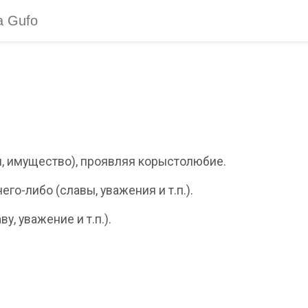
и, имущество), проявляя корыстолюбие.
его-либо (славы, уважения и т.п.).
у, уважение и т.п.).