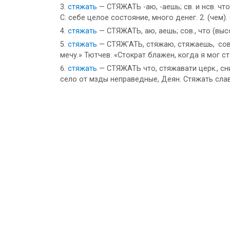
стяжать
— СТЯЖАТЬ -аю, -аешь; св. и нсв. чт
С. себе целое состояние, много денег. 2. (чем
стяжать
— СТЯЖАТЬ, аю, аешь; сов., что (выс
стяжать
— СТЯЖ’АТЬ, стяжаю, стяжаешь, ·совер
мечу.» Тютчев. «Стократ блажен, когда я мог с
стяжать
— СТЯЖАТЬ что, стяжавати церк., сни
село от мзды неправедные, Деян. Стяжать слав