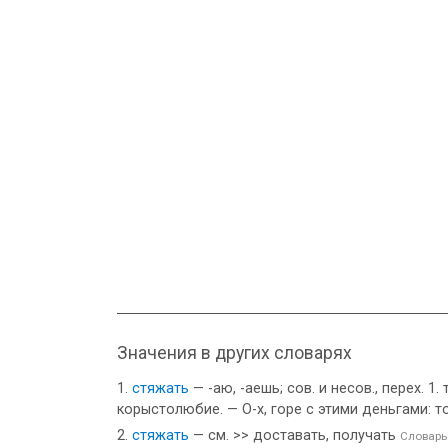
Значения в других словарях
стяжать
— -аю, -аешь; сов. и несов., перех. 
корыстолюбие. — О-х, горе с этими деньгами: 
стяжать
— см. >> доставать, получать
Словарь