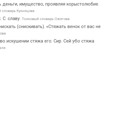
ть деньги, имущество, проявляя корыстолюбие.
 словарь Кузнецова
 С. славу.
Толковый словарь Ожегова
снискать (снискивать). «Стяжать венок от вас не
ова
во искушении стяжа его. Сир. Сей убо стяжа
аля