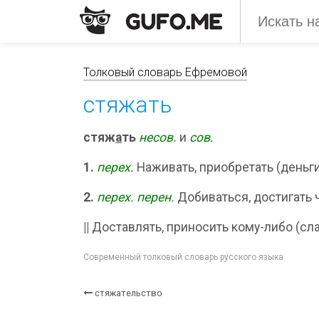
Толковый словарь Ефремовой
стяжать
стяж
а
ть
несов.
и
сов.
1.
перех.
Наживать, приобретать (деньг
2.
перех.
перен.
Добиваться, достигать ч
||
Доставлять, приносить кому-либо (слав
Современный толковый словарь русского языка
стяжательство