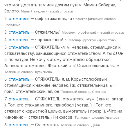
что мог достать тем или другим путем. Мамин-Сибиряк,
Золото.
Малый академический словарь
стяжатель
— орф. стяжатель, -я
Орфографический словарь
Лопатина
стяжатель
— Стяжа́/тель/.
Морфемно-орфографический словарь
стяжатель
— • прожженный ~
Словарь русской идиоматики
стяжатель
— СТЯЖАТЕЛЬ -я; м. Человек, стремящийся к
стяжательству, занимающийся стяжательством. А ты с.! Он
с. по натуре. Не хочу к этому стяжателю обращаться.
Алчность стяжателя. Жестокий с. ◁ Стяжательница, -ы; ж.
Толковый словарь Кузнецова
стяжатель
— СТЯЖАТЕЛЬ, я, м. Корыстолюбивый,
стремящийся к наживе человек. | ж. стяжательница, ы. |
прил. стяжательский, ая, ое.
Толковый словарь Ожегова
стяжатель
— СТЯЖ’АТЕЛЬ, стяжателя, ·муж. (·книж. ·ритор.
). Тот, кто стяжал много, приобрел (·устар. ). | Тот, кто
стяжает с корыстной целью, вымогатель (·презр. ). «Что ни
чиновник — стяжатель.» Некрасов.
Толковый словарь Ушакова
стяжатель
— См. стяжать
Толковый словарь Даля