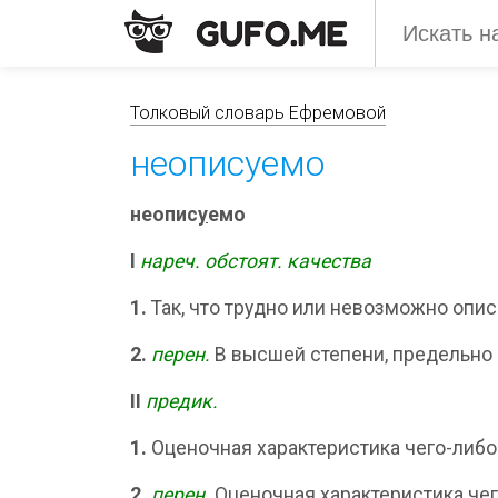
Толковый словарь Ефремовой
неописуемо
неопис
у
емо
I
нареч.
обстоят. качества
1.
Так, что трудно или невозможно опис
2.
перен.
В высшей степени, предельно 
II
предик.
1.
Оценочная характеристика чего-либо
2.
перен.
Оценочная характеристика чег