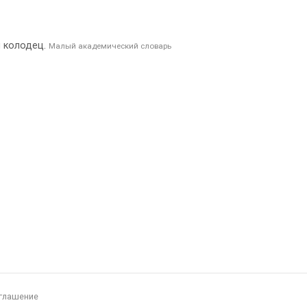
й колодец.
Малый академический словарь
глашение