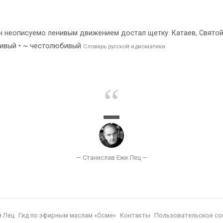
он неописуемо ленивым движением достал щетку. Катаев, Свято
енивый • ~ честолюбивый
Словарь русской идиоматики
и Лец
Гид по эфирным маслам «Осме»
Контакты
Пользовательское со