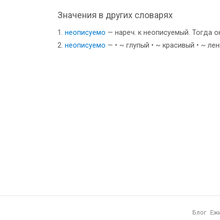
Значения в других словарях
неописуемо
— нареч. к неописуемый. Тогда 
неописуемо
— • ~ глупый • ~ красивый • ~ л
Блог
Еж