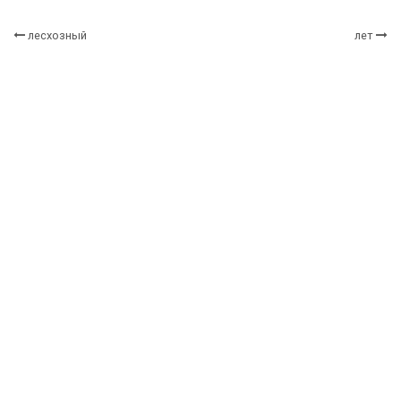
лесхозный
лет