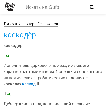
Толковый словарь Ефремовой
каскадёр
каскадёр
I
м.
Исполнитель циркового номера, имеющего
характер пантомимической сценки и основанного
на комических акробатических падениях —
каскадах
каскад
III
II
м.
Дублёр киноактёра, исполняющий сложные