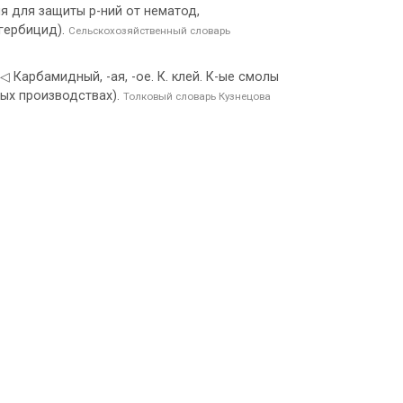
я для защиты р-ний от нематод,
 гербицид).
Сельскохозяйственный словарь
 ◁ Карбамидный, -ая, -ое. К. клей. К-ые смолы
ых производствах).
Толковый словарь Кузнецова