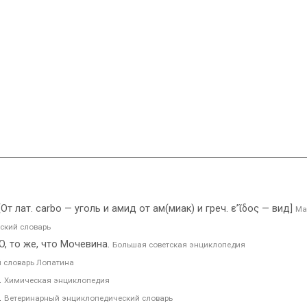
[От лат. carbo — уголь и амид от ам(миак) и греч. ε’ι̃δος — вид]
Ма
ский словарь
, то же, что Мочевина.
Большая советская энциклопедия
 словарь Лопатина
.
Химическая энциклопедия
.
Ветеринарный энциклопедический словарь