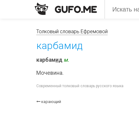
Толковый словарь Ефремовой
карбамид
карбам
и
д
м.
Мочевина.
Современный толковый словарь русского языка
карающий