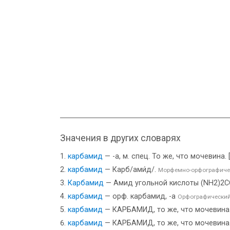
Значения в других словарях
карбамид
— -а, м. спец. То же, что мочевина. 
карбамид
— Карб/ами́д/.
Морфемно-орфографиче
Карбамид
— Амид угольной кислоты (NH2)2CO
карбамид
— орф. карбамид, -а
Орфографический
карбамид
— КАРБАМИД, то же, что мочевина
карбамид
— КАРБАМИД, то же, что мочевина